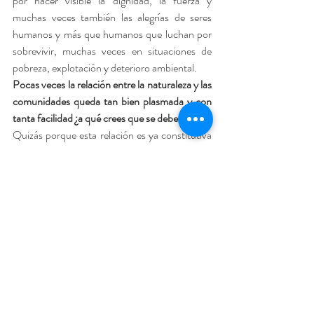
por hacer visible la dignidad, la fuerza y 
muchas veces también las alegrías de seres 
humanos y más que humanos que luchan por 
sobrevivir, muchas veces en situaciones de 
pobreza, explotación y deterioro ambiental.   
Pocas veces la relación entre la naturaleza y las 
comunidades queda tan bien plasmada y con 
tanta facilidad ¿a qué crees que se debe esto?
Quizás porque esta relación es ya constitutiva 
de nuestros espacios cotidianos, que sin 
embargo hemos dejado de mirar con suficiente 
calma o atención. Por ejemplo, con frecuencia 
hablamos de los glaciares para referirnos a la 
crisis ambiental, cuando en las ciudades donde 
vivimos los pájaros anidan en cables eléctricos 
porque hay cada día menos árboles, más ruido, 
menos oxígeno y más “pájaros robots”, como 
dice Milena en la película.  
Si bien finalmente el festival se terminó 