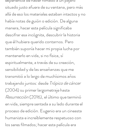
experiencia de haber filmado a un pájaro 
situado justo afuera de su ventana, pero más 
allá de eso los materiales estaban intactos y no 
había notas de guión o edición. De alguna 
manera, hacer esta película significaba 
descifrar esa incógnita, descubrir la historia 
que él hubiera querido contarnos. Pero 
también suponía hacer mi propia lucha por 
mantenerlo en vida, si no física, sí 
espiritualmente, a través de su creación, 
sensibilidad y de las enseñanzas que me 
transmitió a lo largo de muchísimos años 
trabajando juntos: desde 
Trópico de cáncer
(2004) su primer largometraje hasta 
Resurrección 
(2016), el último que terminó 
en vida, siempre sentada a su lado durante el 
proceso de edición. Eugenio era un cineasta 
humanista e increíblemente respetuoso con 
los seres filmados; hacer esta película era 