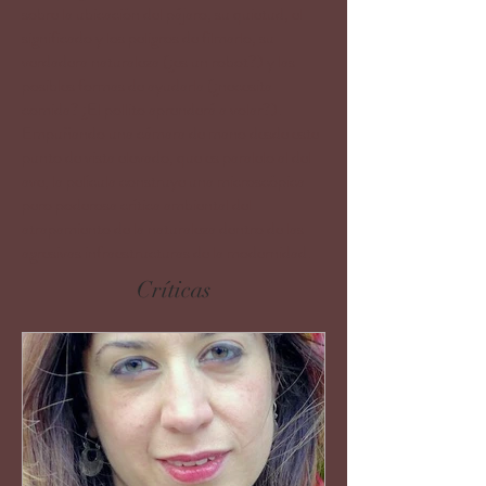
sobre la ubicación del pájaro, su quietud, el
significado y los peligros de filmarlo, su
verdadera naturaleza (¿es un robot?) y las
posibles formas de ayudarla (¿necesita
comida? ¿El pollito aprenderá a volar?).
Empuñando una cámara de mano desde este
punto de vista elevado, que es paralelo al del
ave, la película construye una microscópica
pero poderosa crítica ambiental del
atrapamiento de la naturaleza dentro de las
agresivas infraestructuras de la modernidad.
Críticas