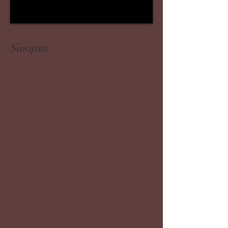
Sinopsis
Dir: Eugenio Polgovsky y Mara Polgovsky.
México, 2022. 64 min.
Minimalista en recursos y filmada desde el
punto de vista inusual de la ventana de un
apartamento en el segundo piso,
Malintzin 17
retrata dos expresiones paralelas del cuidado
de los padres. Durante siete días y siete
noches, el cineasta Eugenio Polgovsky y su
hija de cinco años, Milena, contemplan a una
paloma anidando a su polluelo en un peligroso
enredo de cables eléctricos situado justo
afuera de su balcón. La paloma soporta el frío
y la lluvia torrencial, mientras que Milena le
hace preguntas desconcertadas a su padre